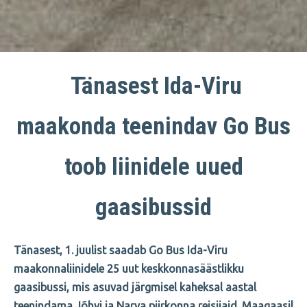
Tänasest Ida-Viru
maakonda teenindav Go Bus
toob liinidele uued
gaasibussid
Tänasest, 1. juulist saadab Go Bus Ida-Viru
maakonnaliinidele 25 uut keskkonnasäästlikku
gaasibussi, mis asuvad järgmisel kaheksal aastal
teenindama Jõhvi ja Narva piirkonna reisijaid. Maagaasil