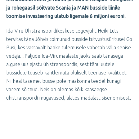
ja rohegaasil sõitvate Scania ja MAN busside liinile
toomise investeering ulatub ligemale 6 miljoni euroni.
Ida-Viru Ühistranspordikeskuse tegevjuht Heiki Luts
tervitas täna Jõhvis toimunud busside tutvustusüritusel Go
Busi, kes vastavalt hanke tulemusele vahetab välja senise
vedaja. „Paljude Ida-Virumaalaste jaoks saab tänasega
alguse uus ajastu ühistranspordis, sest tänu uutele
bussidele tõuseb kahtlemata oluliselt teenuse kvaliteet.
Nii heal tasemel busse pole maakonna teedel kunagi
varem sõitnud. Neis on olemas kõik kaasaegse
ühistranspordi mugavused, alates madalast sisenemisest,
kliimaseadmetest kuni audiovisuaalse teavituseni,“ sõnas
Luts.
Go Busi juhataja Andrei Mändla sõnul on tänasest sõitmist
alustavad gaasibussid suur samm puhatama keskkonna